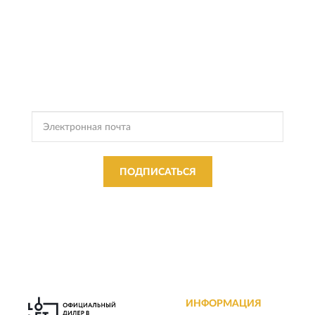
ПОДПИСКА
LOFT IT
Подпишись, чтобы получать информацию о эксклюзивных
предложениях,
поступлениях, событиях и многом другом
ПОДПИСАТЬСЯ
Подписываясь, Вы соглашаетесь с
Политикой Конфиденциальности
и
Условиями пользования
LOFT IT
ИНФОРМАЦИЯ