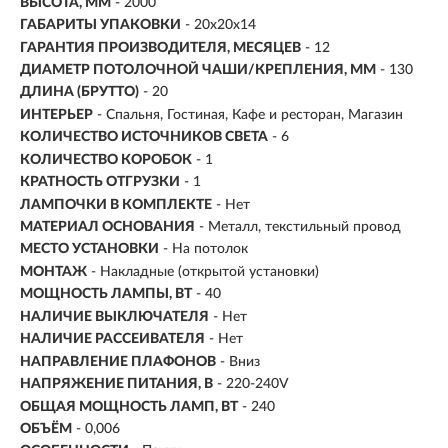
ВЫСОТА, ММ
- 2000
ГАБАРИТЫ УПАКОВКИ
- 20x20x14
ГАРАНТИЯ ПРОИЗВОДИТЕЛЯ, МЕСЯЦЕВ
- 12
ДИАМЕТР ПОТОЛОЧНОЙ ЧАШИ/КРЕПЛЕНИЯ, ММ
- 130
ДЛИНА (БРУТТО)
- 20
ИНТЕРЬЕР
- Спальня, Гостиная, Кафе и ресторан, Магазин
КОЛИЧЕСТВО ИСТОЧНИКОВ СВЕТА
- 6
КОЛИЧЕСТВО КОРОБОК
- 1
КРАТНОСТЬ ОТГРУЗКИ
- 1
ЛАМПОЧКИ В КОМПЛЕКТЕ
- Нет
МАТЕРИАЛ ОСНОВАНИЯ
- Металл, текстильный провод
МЕСТО УСТАНОВКИ
- На потолок
МОНТАЖ
-
Накладные (открытой установки)
МОЩНОСТЬ ЛАМПЫ, ВТ
- 40
НАЛИЧИЕ ВЫКЛЮЧАТЕЛЯ
- Нет
НАЛИЧИЕ РАССЕИВАТЕЛЯ
- Нет
НАПРАВЛЕНИЕ ПЛАФОНОВ
- Вниз
НАПРЯЖЕНИЕ ПИТАНИЯ, В
- 220-240V
ОБЩАЯ МОЩНОСТЬ ЛАМП, ВТ
- 240
ОБЪЁМ
- 0,006