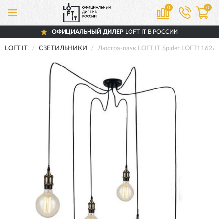
0
0
ОФИЦИАЛЬНЫЙ ДИЛЕР
LOFT IT В РОССИИ
LOFT IT
СВЕТИЛЬНИКИ
Люстра-паук LOFT IT Spider LOFT1162A