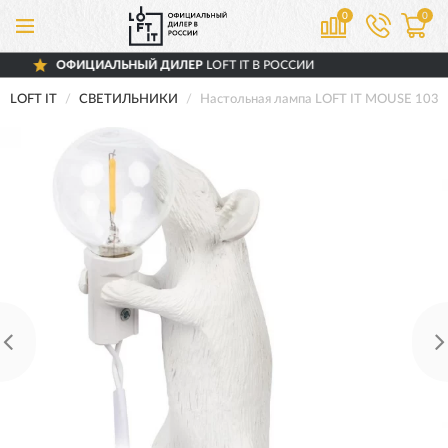
0
0
ЛЬНЫЙ ДИЛЕР
LOFT IT В РОССИИ
ДОС
LOFT IT
СВЕТИЛЬНИКИ
Настольная лампа LOFT IT MOUSE 1031