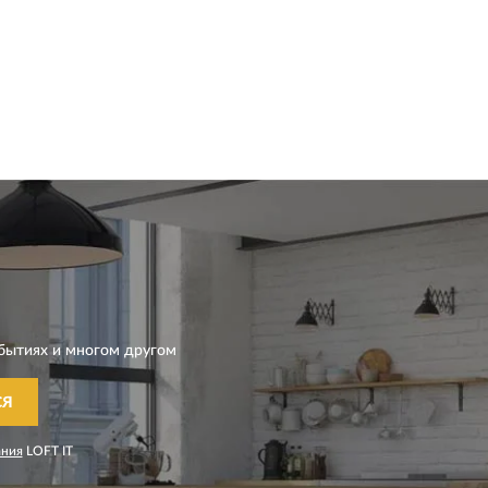
бытиях и многом другом
СЯ
ания
LOFT IT