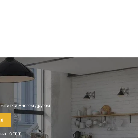
бытиях и многом другом
СЯ
ания
LOFT IT