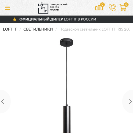
0
0
АЛЬНЫЙ ДИЛЕР
LOFT IT В РОССИИ
ДОС
LOFT IT
СВЕТИЛЬНИКИ
Подвесной светильник LOFT IT IRIS 207