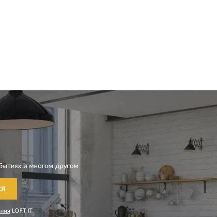
бытиях и многом другом
СЯ
ания
LOFT IT